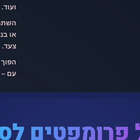
ועוד.
השתמשו ב-AI
או בנ
צעד.
הפוך 
עם – eo Prompts Creator
 פרומפטים לסרטו