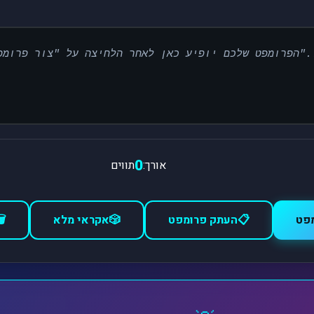
הפרומפט שלכם יופיע כאן לאחר הלח
0
תווים
אורך:
️
אקראי מלא
🎲
העתק פרומפט
📋
צור