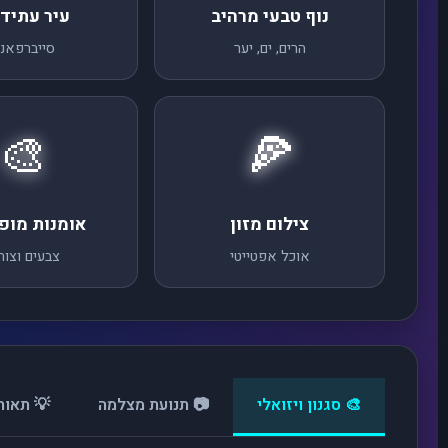
נוף טבעי מרהיב
עיר עתידנ
הרים, ים, יער
סייברפאנ
🎨
🍕
צילום מזון
אומנות מו
אוכל אפטייטי
צבעים וצור
🎨 סגנון ויזואלי
📷 תנועת מצלמה
💡 תאורה