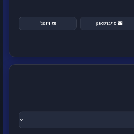
🌃 סייברפאנק
📼 וינטג׳