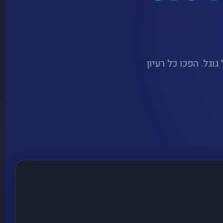
יותר בישראל ליצירת פרומפטים מקצועיים למודלי וידאו AI של גוגל. הפכו כל רעיון