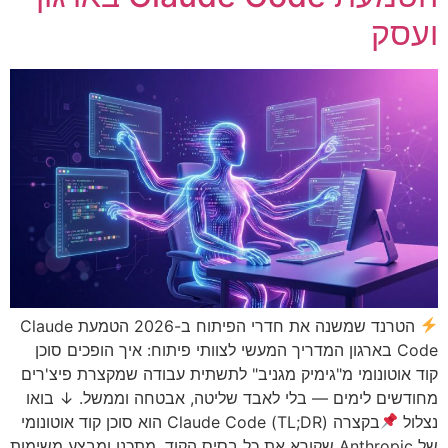
ועסק
הטרנד שמשנה את חדרי הפיתוח ב-2026 הטמעת Claude
Code בארגון המדריך המעשי לצוותי פיתוח: איך הופכים סוכן
קוד אוטונומי מ"גימיק מגניב" לתשתית עבודה שמקצרת פיצ'רים
מחודשים לימים — בלי לאבד שליטה, אבטחה וממשל. ↓ בואו
נצלול
בקצרה (TL;DR) Claude Code הוא סוכן קוד אוטונומי
של Anthropic שקורא את כל בסיס הקוד, מתכנן ומבצע משימות