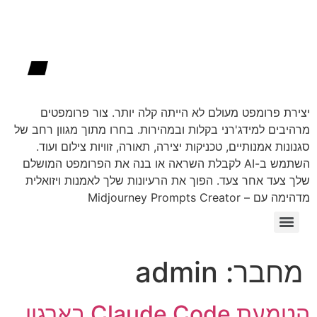
יצירת פרומפט מעולם לא הייתה קלה יותר. צור פרומפטים
מרהיבים למידג'רני בקלות ובמהירות. בחרו מתוך מגוון רחב של
סגנונות אמנותיים, טכניקות יצירה, תאורה, זוויות צילום ועוד.
השתמש ב-AI לקבלת השראה או בנה את הפרומפט המושלם
שלך צעד אחר צעד. הפוך את הרעיונות שלך לאמנות ויזואלית
מדהימה עם – Midjourney Prompts Creator
מחולל פרומפטים Midjourney | מידג'רני בעברית
מחבר:
admin
הטמעת Claude Code בארגון